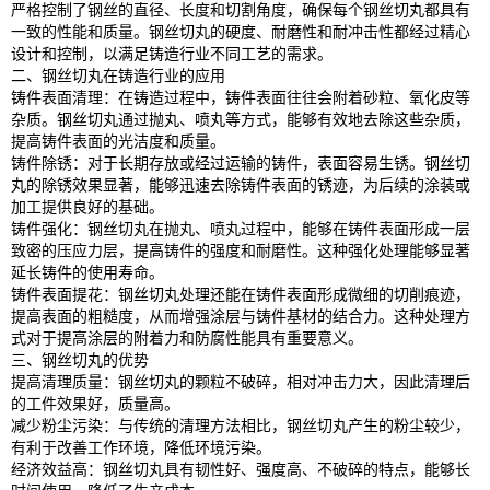
严格控制了钢丝的直径、长度和切割角度，确保每个钢丝切丸都具有
一致的性能和质量。钢丝切丸的硬度、耐磨性和耐冲击性都经过精心
设计和控制，以满足铸造行业不同工艺的需求。
二、钢丝切丸在铸造行业的应用
铸件表面清理：在铸造过程中，铸件表面往往会附着砂粒、氧化皮等
杂质。钢丝切丸通过抛丸、喷丸等方式，能够有效地去除这些杂质，
提高铸件表面的光洁度和质量。
铸件除锈：对于长期存放或经过运输的铸件，表面容易生锈。钢丝切
丸的除锈效果显著，能够迅速去除铸件表面的锈迹，为后续的涂装或
加工提供良好的基础。
铸件强化：钢丝切丸在抛丸、喷丸过程中，能够在铸件表面形成一层
致密的压应力层，提高铸件的强度和耐磨性。这种强化处理能够显著
延长铸件的使用寿命。
铸件表面提花：钢丝切丸处理还能在铸件表面形成微细的切削痕迹，
提高表面的粗糙度，从而增强涂层与铸件基材的结合力。这种处理方
式对于提高涂层的附着力和防腐性能具有重要意义。
三、钢丝切丸的优势
提高清理质量：钢丝切丸的颗粒不破碎，相对冲击力大，因此清理后
的工件效果好，质量高。
减少粉尘污染：与传统的清理方法相比，钢丝切丸产生的粉尘较少，
有利于改善工作环境，降低环境污染。
经济效益高：钢丝切丸具有韧性好、强度高、不破碎的特点，能够长